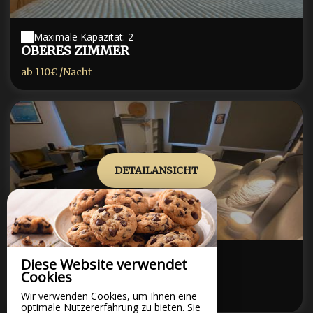
Maximale Kapazität: 2
OBERES ZIMMER
ab
110€
/Nacht
DETAILANSICHT
Maximale Kapazität: 2
Diese Website verwendet
SUPERIOR ZIMMER ANHA...
Cookies
ab
120€
/Nacht
Wir verwenden Cookies, um Ihnen eine
optimale Nutzererfahrung zu bieten. Sie