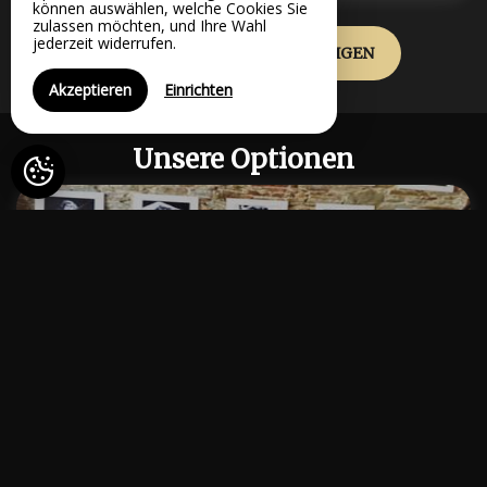
können auswählen, welche Cookies Sie
zulassen möchten, und Ihre Wahl
jederzeit widerrufen.
ALLE UNSERE ZIMMER ANZEIGEN
Akzeptieren
Einrichten
Unsere Optionen
BUCHEN
PETIT-DEJEUNER
ab
22€