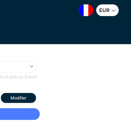
EUR
 du
8 août
au
9 août
Modifier