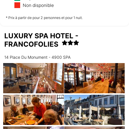
12/08
13/08
14/08
Non disponible
non disponible
non disponible
non disponible
* Prix à partir de pour 2 personnes et pour 1 nuit.
LUXURY SPA HOTEL -
Samedi
15/08
FRANCOFOLIES
14 Place Du Monument - 4900 SPA
non disponible