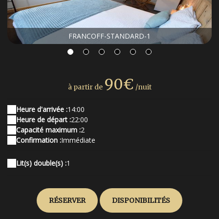
FRANCOFF-STANDARD-1
90€
à partir de
/nuit
Heure d'arrivée :
14:00
Heure de départ :
22:00
Capacité maximum :
2
Confirmation :
Immédiate
Lit(s) double(s) :
1
RÉSERVER
DISPONIBILITÉS