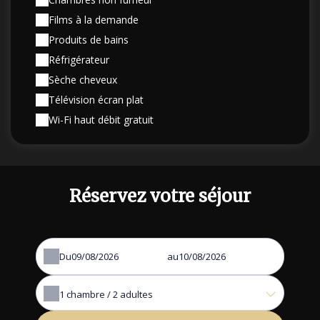
Films à la demande
Produits de bains
Réfrigérateur
Sèche cheveux
Télévision écran plat
Wi-Fi haut débit gratuit
Réservez votre séjour
Du
au
1
chambre /
2
adultes