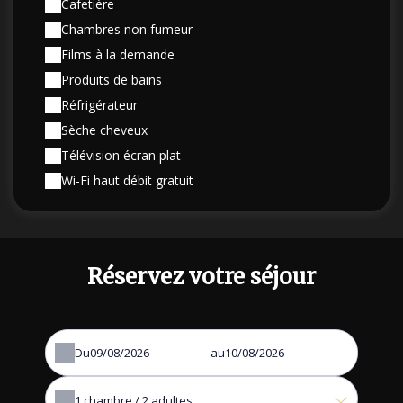
Cafetière
Chambres non fumeur
Films à la demande
Produits de bains
Réfrigérateur
Sèche cheveux
Télévision écran plat
Wi-Fi haut débit gratuit
Réservez votre séjour
Du
au
1
chambre /
2
adultes