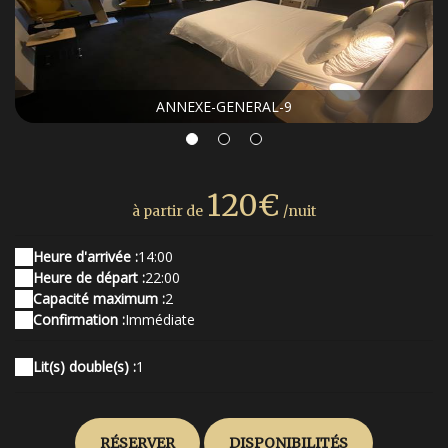
ANNEXE-GENERAL-9
120€
à partir de
/nuit
Heure d'arrivée :
14:00
Heure de départ :
22:00
Capacité maximum :
2
Confirmation :
Immédiate
Lit(s) double(s) :
1
RÉSERVER
DISPONIBILITÉS