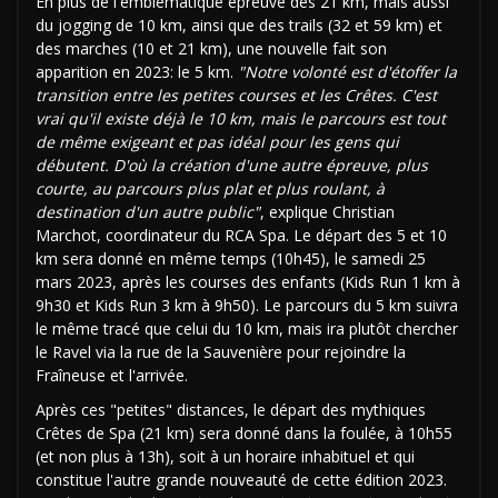
En plus de l'emblématique épreuve des 21 km, mais aussi
du jogging de 10 km, ainsi que des trails (32 et 59 km) et
des marches (10 et 21 km), une nouvelle fait son
apparition en 2023: le 5 km.
"Notre volonté est d'étoffer la
transition entre les petites courses et les Crêtes. C'est
vrai qu'il existe déjà le 10 km, mais le parcours est tout
de même exigeant et pas idéal pour les gens qui
débutent. D'où la création d'une autre épreuve, plus
courte, au parcours plus plat et plus roulant, à
destination d'un autre public"
, explique Christian
Marchot, coordinateur du RCA Spa. Le départ des 5 et 10
km sera donné en même temps (10h45), le samedi 25
mars 2023, après les courses des enfants (Kids Run 1 km à
9h30 et Kids Run 3 km à 9h50). Le parcours du 5 km suivra
le même tracé que celui du 10 km, mais ira plutôt chercher
le Ravel via la rue de la Sauvenière pour rejoindre la
Fraîneuse et l'arrivée.
Après ces "petites" distances, le départ des mythiques
Crêtes de Spa (21 km) sera donné dans la foulée, à 10h55
(et non plus à 13h), soit à un horaire inhabituel et qui
constitue l'autre grande nouveauté de cette édition 2023.